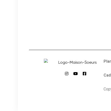
Plan
Cadr
Cop