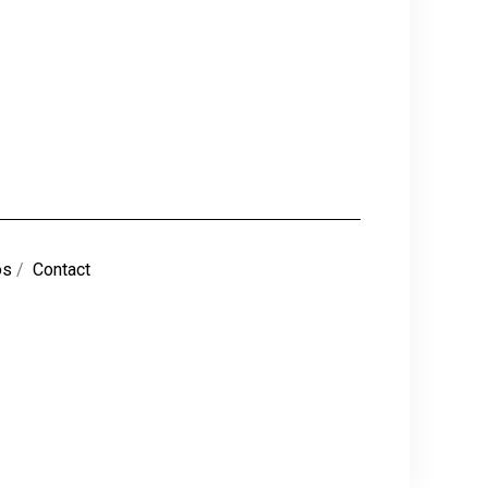
os
/
Contact